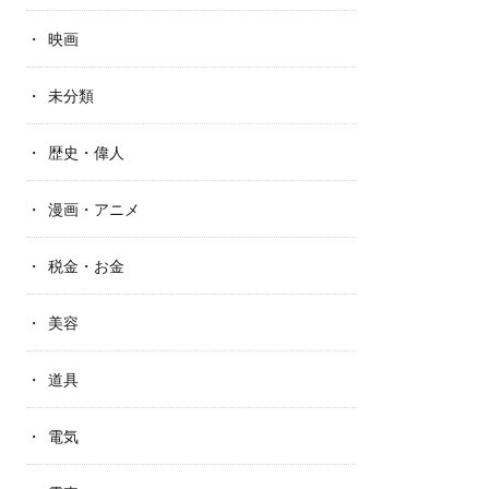
映画
未分類
歴史・偉人
漫画・アニメ
税金・お金
美容
道具
電気