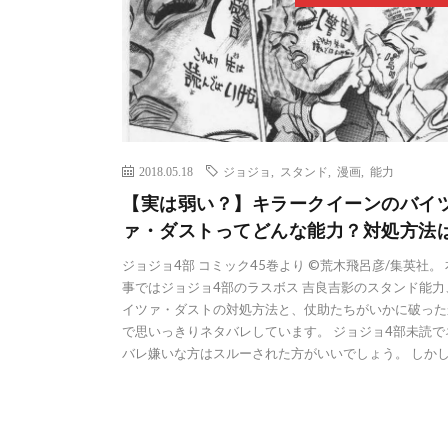
2018.05.18
ジョジョ
,
スタンド
,
漫画
,
能力
【実は弱い？】キラークイーンのバイ
ァ・ダストってどんな能力？対処方法
ジョジョ4部 コミック45巻より ©荒木飛呂彦/集英社。
事ではジョジョ4部のラスボス 吉良吉影のスタンド能力
イツァ・ダストの対処方法と、仗助たちがいかに破った
で思いっきりネタバレしています。 ジョジョ4部未読で
バレ嫌いな方はスルーされた方がいいでしょう。 しかし