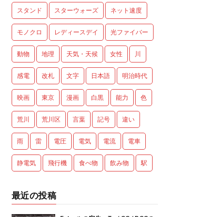
スタンド
スターウォーズ
ネット速度
モノクロ
レディースデイ
光ファイバー
動物
地理
天気・天候
女性
川
感電
改札
文字
日本語
明治時代
映画
東京
漫画
白黒
能力
色
荒川
荒川区
言葉
記号
違い
雨
雷
電圧
電気
電流
電車
静電気
飛行機
食べ物
飲み物
駅
最近の投稿