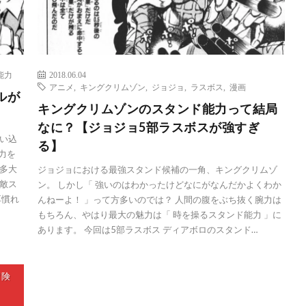
能力
2018.06.04
アニメ
,
キングクリムゾン
,
ジョジョ
,
ラスボス
,
漫画
ルが
キングクリムゾンのスタンド能力って結局
なに？【ジョジョ5部ラスボスが強すぎ
い込
る】
力を
多大
ジョジョにおける最強スタンド候補の一角、キングクリムゾ
敵ス
ン。 しかし「 強いのはわかったけどなにがなんだかよくわか
耳慣れ
んねーよ！ 」って方多いのでは？ 人間の腹をぶち抜く腕力は
もちろん、やはり最大の魅力は「 時を操るスタンド能力 」に
あります。 今回は5部ラスボス ディアボロのスタンド…
冒険