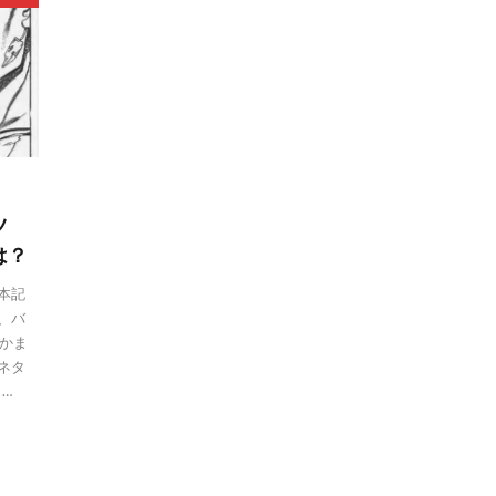
ツ
は？
 本記
、バ
かま
ネタ
…