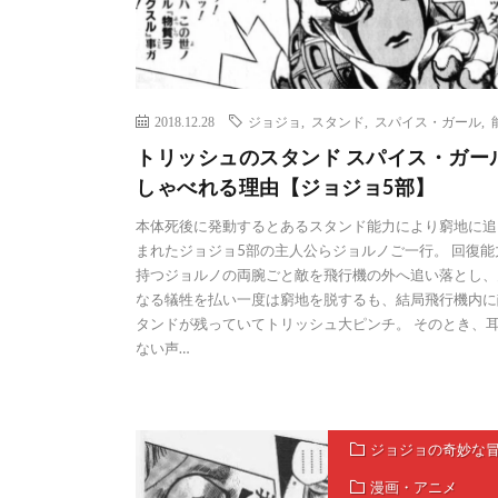
2018.12.28
ジョジョ
,
スタンド
,
スパイス・ガール
,
トリッシュのスタンド スパイス・ガー
しゃべれる理由【ジョジョ5部】
本体死後に発動するとあるスタンド能力により窮地に追
まれたジョジョ5部の主人公らジョルノご一行。 回復能
持つジョルノの両腕ごと敵を飛行機の外へ追い落とし、
なる犠牲を払い一度は窮地を脱するも、結局飛行機内に
タンドが残っていてトリッシュ大ピンチ。 そのとき、
ない声…
ジョジョの奇妙な
漫画・アニメ